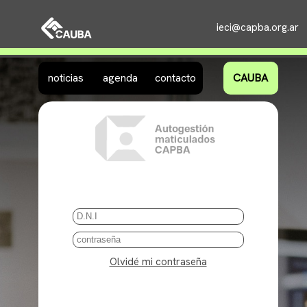
ï»¿
ieci@capba.org.ar
noticias
agenda
contacto
CAUBA
CS
Olvidé mi contraseña