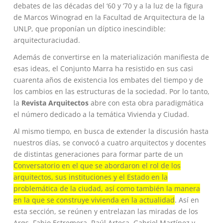
debates de las décadas del ‘60 y ’70 y a la luz de la figura
de Marcos Winograd en la Facultad de Arquitectura de la
UNLP, que proponían un díptico inescindible:
arquitecturaciudad.
Además de convertirse en la materialización manifiesta de
esas ideas, el Conjunto Marra ha resistido en sus casi
cuarenta años de existencia los embates del tiempo y de
los cambios en las estructuras de la sociedad. Por lo tanto,
la
Revista Arquitectos
abre con esta obra paradigmática
el número dedicado a la temática Vivienda y Ciudad.
Al mismo tiempo, en busca de extender la discusión hasta
nuestros días, se convocó a cuatro arquitectos y docentes
de distintas generaciones para formar parte de un
Conversatorio en el que se abordaron el rol de los
arquitectos, sus instituciones y el Estado en la
problemática de la ciudad, así como también la manera
en la que se construye vivienda en la actualidad
. Así en
esta sección, se reúnen y entrelazan las miradas de los
Arqs. Fabio Estremera, Raúl Arteca, Gabriel Martínez y