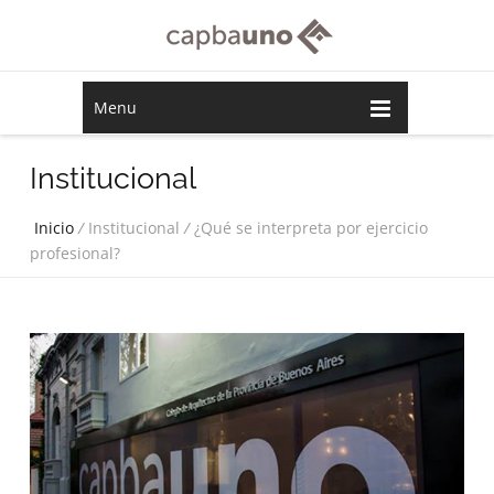
Menu
Institucional
Inicio
/
Institucional
/
¿Qué se interpreta por ejercicio
profesional?