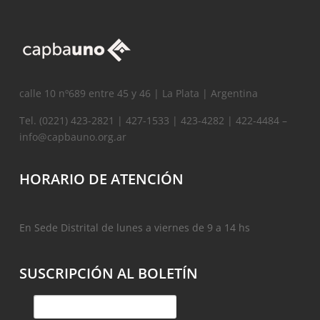
calle 10 nº689 entre 45 y 46 | La Plata | Argentina
Tel. (0221) 423-2821 | 427-1533 | 423-4282 | 422-4484 –
info@capbauno.org.ar
HORARIO DE ATENCIÓN
En Sede Distrital de lunes a viernes de 9 a 14 hs
SUSCRIPCIÓN AL BOLETÍN