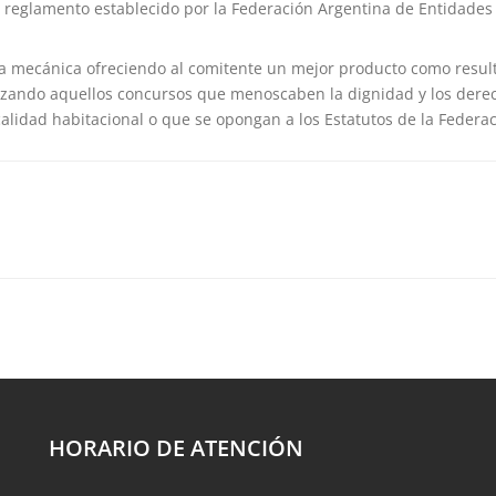
l reglamento establecido por la Federación Argentina de Entidades
ha mecánica ofreciendo al comitente un mejor producto como result
zando aquellos concursos que menoscaben la dignidad y los derec
calidad habitacional o que se opongan a los Estatutos de la Federac
HORARIO DE ATENCIÓN