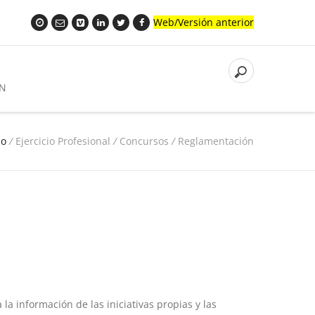
Web/Versión anterior
N
io
/
Ejercicio Profesional
/
Concursos
/
Reglamentación
a información de las iniciativas propias y las