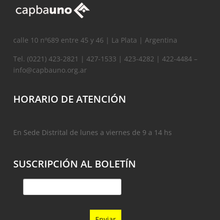
calle 10 nº689 entre 45 y 46 | La Plata | Argentina
Tel. (0221) 423-2821 | 427-1533 | 423-4282 | 422-4484 –
info@capbauno.org.ar
HORARIO DE ATENCIÓN
En Sede Distrital de lunes a viernes de 9 a 14 hs
SUSCRIPCIÓN AL BOLETÍN