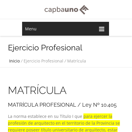
Menu
Ejercicio Profesional
Inicio
/
Ejercicio Profesional
/
Matrícula
MATRÍCULA
MATRÍCULA PROFESIONAL / Ley Nº 10.405
La norma establece en su Título I que
para ejercer la
profesión de arquitecto en el territorio de la Provincia se
requiere poseer título universitario de arquitecto, estar