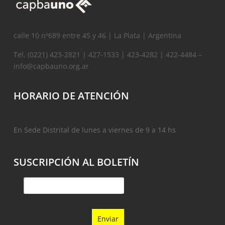
calle 10 nº689 entre 45 y 46 | La Plata | Argentina
Tel. (0221) 423-2821 | 427-1533 | 423-4282 | 422-4484 –
info@capbauno.org.ar
HORARIO DE ATENCIÓN
En Sede Distrital de lunes a viernes de 9 a 14 hs
SUSCRIPCIÓN AL BOLETÍN