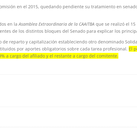
 comisión en el 2015, quedando pendiente su tratamiento en senad
dos en la
Asamblea Extraordinaria de la CAAITBA
que se realizó el 15
dentes de los distintos bloques del Senado para explicar los princi
o de reparto y capitalización estableciendo otro denominado Solidar
ituidos por aportes obligatorios sobre cada tarea profesional.
El p
% a cargo del afiliado y el restante a cargo del comitente.