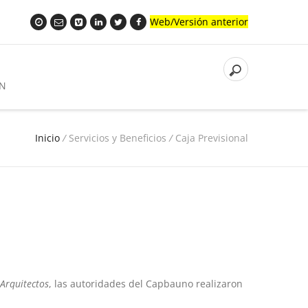
Web/Versión anterior
N
Inicio
/
Servicios y Beneficios
/
Caja Previsional
 Arquitectos
, las autoridades del Capbauno realizaron