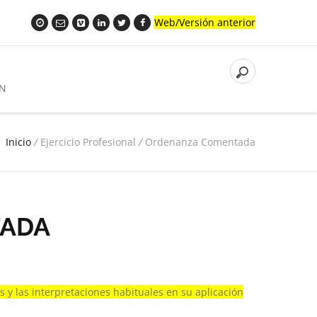
Web/Versión anterior
N
Inicio
/
Ejercicio Profesional
/
Ordenanza Comentada
TADA
 y las interpretaciones habituales en su aplicación