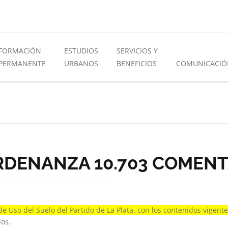
FORMACIÓN
ESTUDIOS
SERVICIOS Y
PERMANENTE
URBANOS
BENEFICIOS
COMUNICACIÓ
RDENANZA 10.703 COMEN
 Uso del Suelo del Partido de La Plata, con los contenidos vigentes
dos.