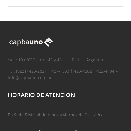
calle 10 nº689 entre 45 y 46 | La Plata | Argentina
Tel. (0221) 423-2821 | 427-1533 | 423-4282 | 422-4484 –
info@capbauno.org.ar
HORARIO DE ATENCIÓN
En Sede Distrital de lunes a viernes de 9 a 14 hs