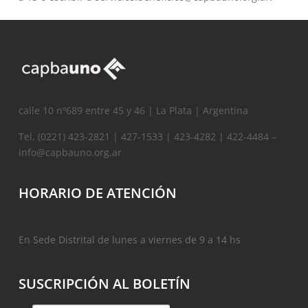
calle 10 nº689 entre 45 y 46 | La Plata | Argentina
Tel. (0221) 423-2821 | 427-1533 | 423-4282 | 422-4484 –
info@capbauno.org.ar
HORARIO DE ATENCIÓN
En Sede Distrital de lunes a viernes de 9 a 14 hs
SUSCRIPCIÓN AL BOLETÍN