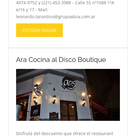
4974-9752 y (221) 453-3988 - Calle 55 nº1088 1ºA
e/16 y 17 - Mail:
leonardo.tarantino@grupoabsa.com.ar
COTIZAR ONLINE
Ara Cocina al Disco Boutique
Disfrutá del descuento que ofrece el restaurant