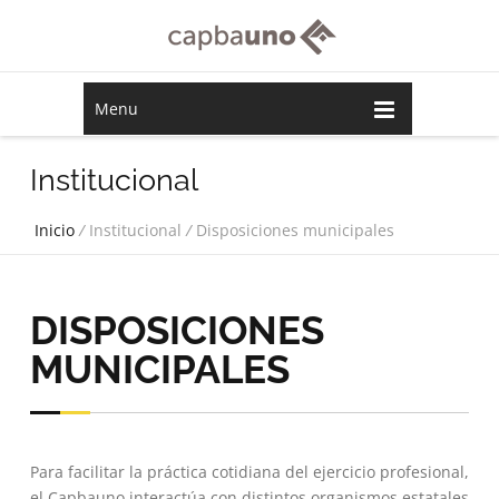
Menu
Institucional
Inicio
/
Institucional
/
Disposiciones municipales
DISPOSICIONES
MUNICIPALES
Para facilitar la práctica cotidiana del ejercicio profesional,
el Capbauno interactúa con distintos organismos estatales