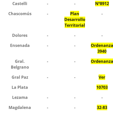
Castelli
-
-
Nº8912
Chascomús
-
Plan
-
Desarrollo
Territorial
Dolores
-
-
-
Ensenada
-
-
Ordenanz
3940
Gral.
-
-
Ordenanz
Belgrano
Gral Paz
-
-
Ver
La Plata
10703
Lezama
-
-
-
Magdalena
-
-
32-83