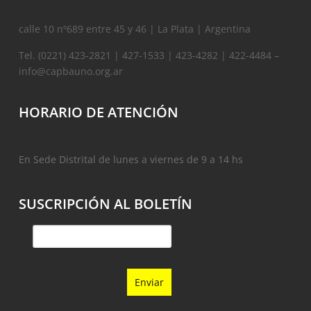
calle 10 nº689 entre 45 y 46 | La Plata | Argentina
Tel. (0221) 423-2821 | 427-1533 | 423-4282 | 422-4484 –
info@capbauno.org.ar
HORARIO DE ATENCIÓN
En Sede Distrital de lunes a viernes de 9 a 14 hs
SUSCRIPCIÓN AL BOLETÍN