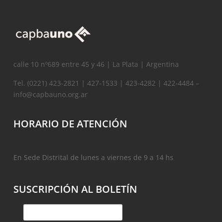
calle 10 nº689 entre 45 y 46 | La Plata | Argentina
Tel. (0221) 423-2821 | 427-1533 | 423-4282 | 422-4484 –
info@capbauno.org.ar
HORARIO DE ATENCIÓN
En Sede Distrital de lunes a viernes de 9 a 14 hs
SUSCRIPCIÓN AL BOLETÍN