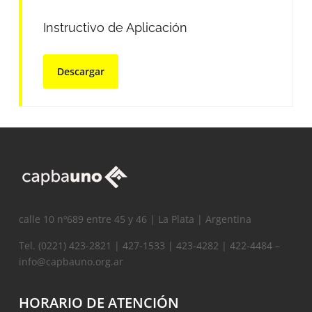
Instructivo de Aplicación
Descargar
calle 10 nº689 entre 45 y 46 | La Plata | Argentina
Tel. (0221) 423-2821 | 427-1533 | 423-4282 | 422-4484 –
info@capbauno.org.ar
HORARIO DE ATENCIÓN